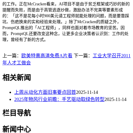
的工作。正在McCracken看来，AI项目不是由于贫乏框架或巧妙的新的
提醒而失败，而是由于高管逃逐炒做，激励办法不完美等要素形成
的：「这不是花每小时900美元请工程师就能处理的问题，而是要靠踩
坑、伤疤换来的实和经验来处理。」除了McCracken的质疑之外，
PromptQL推出的「AI工程师」，同样也面对着市场教育的坚苦。因
而，PromptQL还要改变这种念，让更多企业决策者认识到：工作的处
理，曾经有了新的方式。
上一篇：
欧美特黄高清免费A片看
下一篇：
工业大学召开2011
年人才工做会
相关新闻
上周从动化方面旧事要点回首
2025-11-14
2025年物风行业前瞻：手艺驱动取绿色转型
2025-11-14
栏目导航
新闻中心