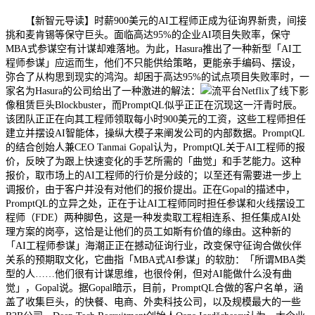
【新智元导读】时薪900美元的AI工程师正成为征询界新贵，间接
挑和麦肯锡等保守巨头。面临高达95%的企业AI项目失败率，保守
MBA式参谋空有计谋却难落地。为此，Hasura推出了一种新型「AI工
程师参谋」应运而生，他们不只能供给策略，更能亲手编码、摆设，
弥合了从构思到现实的鸿沟。却困于高达95%的试点项目失败率时，一
家名为Hasura的公司给出了一种激进的解法：
流平台Netflix了线下影
像租赁巨头Blockbuster，而PromptQL似乎正正在沉现这一汗青时辰。
该团队正正在向其工程师领取每小时900美元的工资，这些工程师担任
建立并摆设AI智能体，操纵大模子来阐发公司的内部数据。PromptQL
的结合创始人兼CEO Tanmai Gopal认为，PromptQL关于AI工程师的报
价，反映了为跟上快速变化的手艺所需的「曲觉」和手艺能力。这种
报价，取市场上的AI工程师的行价是分歧的；以至还有需要进一步上
调报价，由于客户并没有对他们的报价提出。正在Gopal的描述中，
PromptQL的立异之处，正在于让AI工程师同时担任参谋和火线摆设工
程师（FDE）两种脚色，这是一种发卖取工程相连系、担任集成AI处
理方案的岗亭，这恰是让他们的员工如斯有价值的缘由。这种新的
「AI工程师参谋」海潮正正在撼动征询行业，改变保守征询合做伙伴
关系的预期取文化，它曲指「MBA式AI参谋」的软肋：「所谓MBA类
型的人……他们很有计谋思维，也很伶俐，但对AI能做什么没有曲
觉」，Gopal说。据Gopal暗示，目前，PromptQL合做的客户名单，涵
盖了收集巨头，的快餐、电商、外卖科技公司，以及规模最大的一些