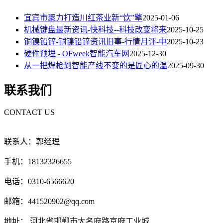
宜宾市聚力打造川红茶业新“饮”擎
2025-01-06
机械键盘最新资讯-快科技--科技改变将来
2025-10-25
铜镍铅锌-铜镍铅锌资讯旧事-行情月评-中
2025-10-23
硬件预埋 - OFweek智能汽车网
2025-12-30
从一把焊枪到智能产线不变的是匠心的温
2025-09-30
联系我们
CONTACT US
联系人：郭经理
手机：18132326655
电话：0310-6566620
邮箱：441520902@qq.com
地址： 河北省邯郸市大名府路京府工业城