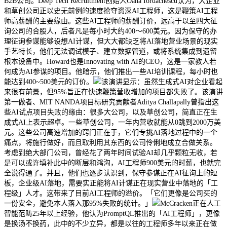
B2B公司。Deep Tech Recruitment创始人Oana Iordăchescu认为，大企业
和草创公司正以史无前例的速度抢夺资深AI工程师，这是鞭策AI工程
师高薪酬的主要缘由。这些AI工程师的薪酬订价，远高于以至四大征
询公司的合股人，后者凡是每小时大约400～600美元。因为保守的办
理征询参谋能够设想AI计谋，但大大都缺乏将AI落地营业场景的现实
手艺特长，他们无法调试模子、建立数据管道，或将系统集成到遗留
根本设备中。Howard也是Innovating with AI的CEO，这是一家教人若
何成为AI参谋的项目。他暗示，他们推出一些AI培训课程，每小时也
能达到400~500美元的订价。
该演讲显示：虽然生成式AI对企业看起
来很有前景，但95%旨正在快速鞭策营收增加的项目都失败了。该演讲
第一做者、MIT NANDA项目标研究贡献者Aditya Challapally曾指出这
些AI试点项目失败的缘由：很多大公司，以及草创公司，简直正在生
成式AI上表示超卓。一些草创公司，一年内营收就能从0跳到2000万美
元。这些公司高速增加的窍门正在于，它们专挑AI落地过程中的一个
痛点，将施行做好，而且取利用其东西的公司伶俐地成立合做关系。
考虑到绝大部门公司，曾经花了两年时间试验AI却几乎颗粒无收，若
是可以或许填补此中的断层和鸿沟，AI工程师900美元的时薪，也就完
全说得通了。并且，他们也逐步认识到，保守参谋正在AI征询上的短
板，企业级AI落地，需要实正能将AI计谋正在现实营业中落地的「工
程级」人才。这带来了目前AI工程师的溢价。「它们更像是公司买的
一份安全，避免本人落入那95%失败的统计。」
McCracken正在人工
智能范畴25年以上经验，他认为PromptQL推出的「AI工程师」，更像
是换汤不换药，此中的不少立异，都是以往的工程师多年以来正在做