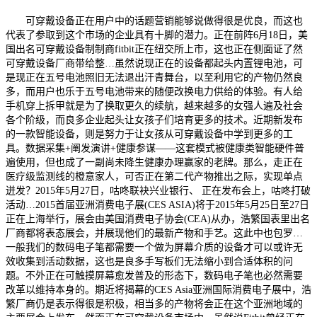
可穿戴设备正在用户中的话题营销能够说做得很是优良，而这也
代表了参取到这个市场的企业具有十脚的潜力。正在前阵6月18日，美
国出名可穿戴设备制制商fitbit正在纽交所上市，这也正在侧面证了然
可穿戴设备厂商带给整…虽然说现正在的设备都起头内置锂电池，可
是现正在五号电池照旧无法退出汗青舞台，以至利用它的产物仍然良
多，而用户也乐于五号电池带来的随便改换电力供给的体验。有人给
手机穿上拆甲就是为了换取更久的续航，越来越多的女强人遍及社会
各个阶级，而良多企业起头让女孩子们培育更多的技术。近期新发布
的一款智能设备，则是努力于让女孩从可穿戴设备中学到更多的工
具。数据采集+阐发演讲+健康参谋——这套模式被健康类智能硬件普
遍使用，但也成了一副尚未降生健康办理赢家的老牌。那么，走正在
医疗级监测线的橙意家人，可否正在第二代产物推出之际，实现单点
迸发？2015年5月27日，咕咚联袂兴业银行、 正在发布会上，咕咚打破
活动…2015首届亚洲消费电子展(CES ASIA)将于2015年5月25日至27日
正在上海举行，展会由美国消费电子协会(CEA)从办，浩繁国表里出名
厂商都将表态展会，并展现他们的最新产物和手艺。这此中也包罗…
一般我们的数码电子笔都需要一个做为屏幕介质的设备才可以或许无
效收集到活动数据，这也是良多手写板们无法缩小到合适体积的问
题。不外正在可触摸屏幕愈发普及的形态下，数码电子笔也必然需要
改革以维持本身的。期近将揭幕的CES Asia亚洲国际消费电子展中，浩
繁厂商仍是表示得很是积极，相当多的产物将会正在这个亚洲地域的