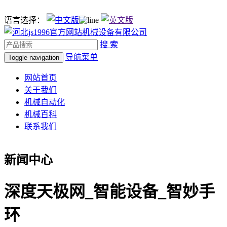
语言选择：
搜 索
导航菜单
Toggle navigation
网站首页
关于我们
机械自动化
机械百科
联系我们
新闻中心
深度天极网_智能设备_智妙手
环