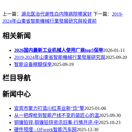
上一篇：
湖北医治代谢性白内障病院哪家好
下一篇：
2019-
2024年山東省智能機械行業發展研究與投資前
相关新闻
2026国内最新工业机械人使用厂商top5保举
2026-01-11
2019-2024年山東省智能機械行業發展研究與
2025-09-20
智能设备精髓保举
2025-09-19
栏目导航
新闻中心
宜宾市聚力打造川红茶业新“饮”擎
2025-01-06
从一把焊枪到智能产线不变的是匠心的温
2025-09-30
铜镍铅锌-铜镍铅锌资讯旧事-行情月评-中
2025-10-23
硬件预埋 - OFweek智能汽车网
2025-12-30