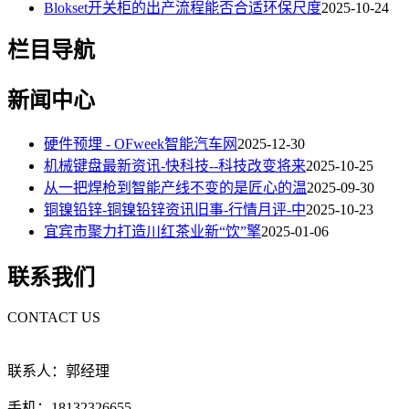
Blokset开关柜的出产流程能否合适环保尺度
2025-10-24
栏目导航
新闻中心
硬件预埋 - OFweek智能汽车网
2025-12-30
机械键盘最新资讯-快科技--科技改变将来
2025-10-25
从一把焊枪到智能产线不变的是匠心的温
2025-09-30
铜镍铅锌-铜镍铅锌资讯旧事-行情月评-中
2025-10-23
宜宾市聚力打造川红茶业新“饮”擎
2025-01-06
联系我们
CONTACT US
联系人：郭经理
手机：18132326655