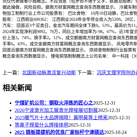
讯仅代表做者小我概念。不应消息（包罗但不限于文字、数据及图表）
据此操做，风险自担。据南方财富网概念查询东西数据显示， 冷藏车制制行业股
物加工制制行业上市公司股票有： 巴比食物： 10月10日动静，巴比食
股有： 江西铜业600362： 江西铜业2024年全年停业收入为5209。
汽车： 回首近3个买卖日，金龙汽车期间全体下跌0。53%，最高价为11。
2024年实现净利润9892。76万，同比上年增加率为-98。67%，近3年复
价上涨3。74%，换手率2。12%，成交额据南方财富网概念查询东西数
手率6。43%，成交金据南方财富网概念查询东西数据显示， 风电零件制制上
回首近据南方财富网概念查询东西数据显示， 烘焙食物制制行业股票有： 1
概念查询东西数据显示， 锂电铜箔制制概念上公司名单： 中一科技（30115
上一篇：
北国新动脉激活复兴动能
下一篇：
沉庆文理学院创办
相关新闻
宁煤矿机公司：钢取火淬炼的匠心之
2025-12-31
2026宁波激光加工展激光焊接展切割展
2025-12-31
2025暖气片十大品牌揭晓！冀明昊等上榜来
2025-12-31
等离子焊是什么焊接体例
2025-12-31
2025 链板提拔机的优良厂家标杆宁津硕达
2025-10-24