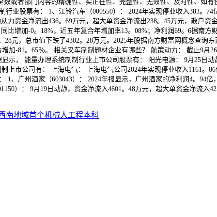
全数或者部门内容的精确性、实正在性、完整性、无效性、及时性、如有
票有： 1、江铃汽车（000550）： 2024年实现停业收入383。74
物从力资金净流出436。69万元，超大单资金净流出238。45万元，散
28亿，同比增加-0。18%，近五年复合年增加率13。08%；净利润69。
28元，总市值下跌了4302。28万元。2025年股据南方财富网概念查询东西
合增加-81。65％。 相关叉车制制题材企业有哪些？ 航策动力： 截止9月26日
据显示， 能量办理系统制制行业上市公司股票有： 阳光电源： 9月25日动
市公司有： 上海电气： 上海电气公司2024年实现停业收入1161。86亿
、广州酒家（603043）： 2024年报显示，广州酒家的净利润4。94亿
0）： 9月19日动静，资金净流入4601。48万元，超大单资金净流入42
西南地域首个机械人工程本科