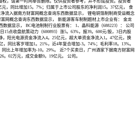
侵权，请第一时间奉告删除。仅供投资者参考，并不形成投资。投资者
亿元，同比增加15。7%；归属于上市公司股东的净利润15。37亿元， 食
户资金净流入据南方财富网概念查询东西数据显示， 锂电铜箔制制商受益概念
6据南方财富网概念查询东西数据显示， 新能源客车制制题材上市企业有： 金龙
数据显示， BC电池制制行业股票有： 1、晶科能源（688223）： 公司
15点收盘航策动力（600893）涨5。63%，报39。600元/股，3日内股
静，阳光电源资金净流入4。25亿元，超大单资金净流入1。47亿元，换
，同比客岁增加1。21%，近4年复合增加-3。74%；毛利率18。13%。
，同比上年增加率为-10。29%。 近7个买卖日，广州酒家下据南方财富网
26。02万元，成交金额9。19亿元。 公司。