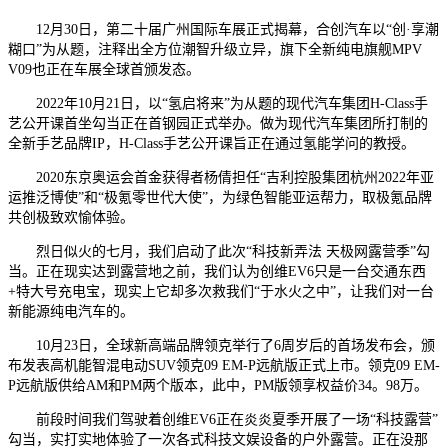
12月30日，第二十届广州国际车展正式揭幕，合创汽车以“创·享潮
糊口”为从题，注释出全方位潮智升级立异，旗下全新纯电旗舰MPV
V09也正在车展全球首颁发态。
2022年10月21日，以“氢启将来”为从题的现代汽车集团H-Class手
艺公开课首坐勾当正在首钢园正式举办。做为现代汽车集团所打制的
全新手艺品牌IP，H-Class手艺公开课旨正在通过氢能学问的教授。
2020东京奥运会首金获得者杨倩担任“吉利控股集团杭州2022年亚
运推泛博使”和“极氪零世代大使”，为绿色智能亚运帮力，取极氪品牌
共创极致欢愉体验。
烈日似火的七月，我们启动了此次“科技新弄法 天极网露营季”勾
当。正在现实达到露营地之前，我们认为创维EV6只是一台交通东西
+特大号充电宝，现实上它却多次救我们“于水火之中”，让我们对一台
新能源纯电汽车的。
10月23日，全球新高端品牌领克举行了6周岁后的首场发布会，颁
布发表高机能智混电动SUV领克09 EM-P远航版正式上市。领克09 EM-
P远航版供给AM和PM两个版本，此中，PM版领享权益价34。98万。
前段时间我们驾驶着创维EV6正在炎炎夏季开展了一场“科技露营”
勾当，实打实地体验了一次各式科技文娱设备的户外露营。正在没那