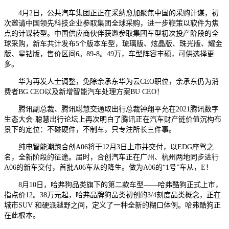
4月2日，公共汽车集团正正在采纳愈加聚焦中国的采购计谋，初
次邀请中国领先科技企业参取集团全球采购，进一步鞭策以软件为焦
点的计谋转型。中国供应商伙伴获邀参取集团车型初次投产阶段的全
球采购，新车共计发布5个版本车型，琉璃版、炫晶版、珠光版、耀金
版、星钻版，售价区间6。89-8。49万，车型阵容丰硕，可供选择更
多。
华为再发人士调整，免除余承东华为云CEO职位，余承东仍为消
费者BG CEO以及新增智能汽车处理方案BU CEO！
腾讯副总裁、腾讯聪慧交通取出行总裁钟翔平允在2021腾讯数字
生态大会·聪慧出行论坛上再次明白了腾讯正在汽车财产链价值沉构布
景下的定位：不碰硬件，不制车，只专注所长三件事。
纯电智能潮跑合创A06将于12月3日上市并交付，以EDG座驾之
名，全新阶段的征途。届时，合创汽车正在广州、杭州两地同步进行
A06的新车交付，首批A06车从的降生。做为A06的“1号”车从，E！
8月10日，哈弗狗品类旗下的第二款车型——哈弗酷狗正式上市，
指点价12。38万元起，哈弗品牌狗品类初创的3/4刻度品类概念，正在
城市SUV 和硬派越野之间，定义了一种全新的糊口体例。哈弗酷狗正
在此根本。