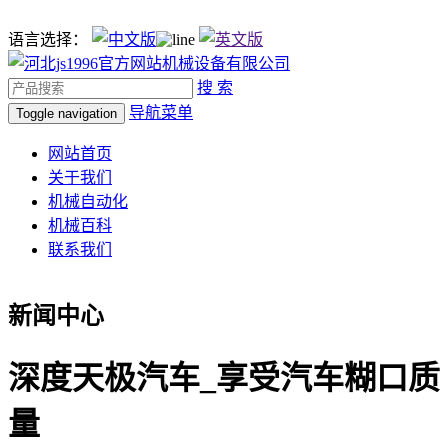
语言选择：
搜 索
导航菜单
Toggle navigation
网站首页
关于我们
机械自动化
机械百科
联系我们
新闻中心
深度天极汽车_享受汽车糊口质
量