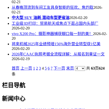
02-21
从春晚顶流到车间工友具身智能的狂欢、焦灼取
2026-
02-21
中大型 SUV 油耗 混动车型更省油
2026-02-20
工业级3D打印：贸易航天成焦点下逛占国内头部厂
2026-02-20
vivo X200 Pro：摄影神器捕获糊口每一刻的美！
2026-02-
20
将来机械2025年业绩预增156%海外营业转型获1亿美
2026-02-20
2026年CAAC执照考据全流程详解：从报名到拿证一文
2026-02-19
首页
上一页
1
2
3
4
5
6
7
下一页
末页
共
63
页
624
条
栏目导航
新闻中心